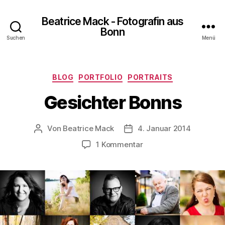
Beatrice Mack - Fotografin aus
Bonn
Suchen
Menü
Kategorien
BLOG
PORTFOLIO
PORTRAITS
Gesichter Bonns
Von
Beatrice Mack
4. Januar 2014
Beitragsautor
Beitragsdatum
zu
1 Kommentar
Gesichter
Bonns