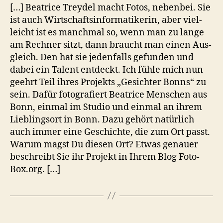
[…] Bea­trice Trey­del macht Fotos, neben­bei. Sie
ist auch Wirt­schafts­in­for­ma­ti­ke­rin, aber viel­
leicht ist es manch­mal so, wenn man zu lange
am Rech­ner sitzt, dann braucht man einen Aus­
gleich. Den hat sie jeden­falls gefun­den und
dabei ein Talent ent­deckt. Ich fühle mich nun
geehrt Teil ihres Pro­jekts „Gesich­ter Bonns“ zu
sein. Dafür foto­gra­fiert Bea­trice Men­schen aus
Bonn, ein­mal im Stu­dio und ein­mal an ihrem
Lieb­lings­ort in Bonn. Dazu gehört natür­lich
auch immer eine Geschichte, die zum Ort passt.
Warum magst Du die­sen Ort? Etwas genauer
beschreibt Sie ihr Pro­jekt in Ihrem Blog Foto-
Box.org. […]