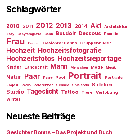
Schlagwörter
2012
2013
Akt
2010
2014
2011
Architektur
Boudoir
Dessous
Familie
Baby
Babyfotografie
Bonn
Frau
Gesichter Bonns
Gruppenbilder
Frauen
Hochzeit
Hochzeitsfotografie
Hochzeitsfotos
Hochzeitsreportage
Mann
Kinder
Landschaft
Mode
Menschen
Musik
Portrait
Paar
Natur
Pool
Portraits
Paare
Stilleben
Projekt
Radio
Referenzen
Schnee
Spielerein
Tageslicht
Studio
Tattoo
Tiere
Verlobung
Winter
Neueste Beiträge
Gesichter Bonns – Das Projekt und Buch