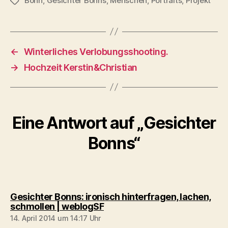
Bonn
,
Gesichter Bonns
,
Menschen
,
Portraits
,
Projekt
Schlagwörter
←
Winterliches Verlobungsshooting.
→
Hochzeit Kerstin&Christian
Eine Antwort auf „Gesichter
Bonns“
Gesichter Bonns: ironisch hinterfragen, lachen,
sagt:
schmollen | weblogSF
14. April 2014 um 14:17 Uhr