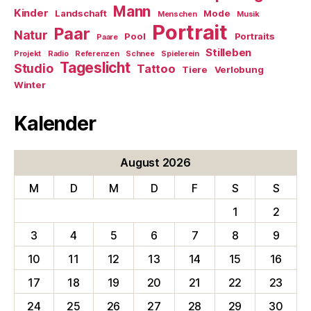
Mann
Kinder
Landschaft
Mode
Menschen
Musik
Portrait
Paar
Natur
Pool
Portraits
Paare
Stilleben
Projekt
Radio
Referenzen
Schnee
Spielerein
Tageslicht
Studio
Tattoo
Tiere
Verlobung
Winter
Kalender
August 2026
M
D
M
D
F
S
S
1
2
3
4
5
6
7
8
9
10
11
12
13
14
15
16
17
18
19
20
21
22
23
24
25
26
27
28
29
30